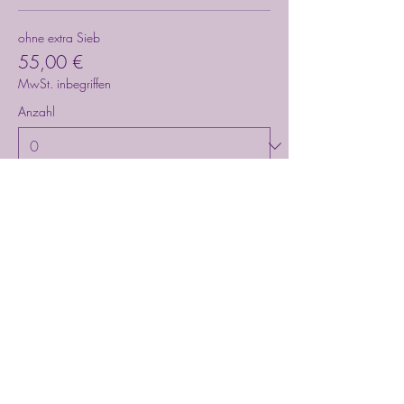
ohne extra Sieb
55,00 €
MwSt. inbegriffen
Anzahl
mit extra Sieb/eigene Motive
95,00 €
MwSt. inbegriffen
Anzahl
Gesamt
0,00 €