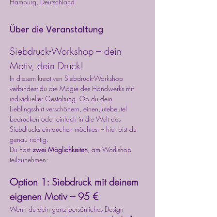
Hamburg, Deutschland
Über die Veranstaltung
Siebdruck-Workshop – dein 
Motiv, dein Druck!
In diesem kreativen Siebdruck-Workshop 
verbindest du die Magie des Handwerks mit 
individueller Gestaltung. Ob du dein 
Lieblingsshirt verschönern, einen Jutebeutel 
bedrucken oder einfach in die Welt des 
Siebdrucks eintauchen möchtest – hier bist du 
genau richtig.
Du hast 
zwei Möglichkeiten
, am Workshop 
teilzunehmen:
Option 1: Siebdruck mit deinem 
eigenen Motiv – 95 €
Wenn du dein ganz persönliches Design 