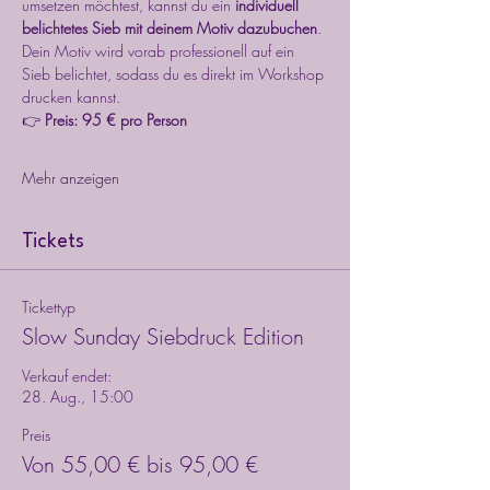
umsetzen möchtest, kannst du ein 
individuell 
belichtetes Sieb mit deinem Motiv dazubuchen
. 
Dein Motiv wird vorab professionell auf ein 
Sieb belichtet, sodass du es direkt im Workshop 
drucken kannst.
👉 
Preis: 95 € pro Person
Mehr anzeigen
Tickets
Tickettyp
Slow Sunday Siebdruck Edition
Verkauf endet:
28. Aug., 15:00
Preis
Von 55,00 € bis 95,00 €