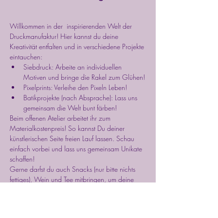
Willkommen in der  inspirierenden Welt der 
Druckmanufaktur! Hier kannst du deine 
Kreativität entfalten und in verschiedene Projekte 
eintauchen:
Siebdruck: Arbeite an individuellen 
Motiven und bringe die Rakel zum Glühen!
Pixelprints: Verleihe den Pixeln Leben!
Batikprojekte (nach Absprache): Lass uns 
gemeinsam die Welt bunt färben!
Beim offenen Atelier arbeitet ihr zum 
Materialkostenpreis! So kannst Du deiner 
künstlerischen Seite freien Lauf lassen. Schau 
einfach vorbei und lass uns gemeinsam Unikate 
schaffen!
Gerne darfst du auch Snacks (nur bitte nichts 
fettiges), Wein und Tee mitbringen, um deine 
kreative Session noch angenehmer zu 
gestalten. Ich freu mich auf Euch.