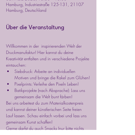
Hamburg, Industriestraße 125-131, 21107
Hamburg, Deutschland
Über die Veranstaltung
Willkommen in der  inspirierenden Welt der 
Druckmanufaktur! Hier kannst du deine 
Kreativität entfalten und in verschiedene Projekte 
eintauchen:
Siebdruck: Arbeite an individuellen 
Motiven und bringe die Rakel zum Glühen!
Pixelprints: Verleihe den Pixeln Leben!
Batikprojekte (nach Absprache): Lass uns 
gemeinsam die Welt bunt färben!
Bei uns arbeitest du zum Materialkostenpreis 
und kannst deiner künstlerischen Seite freien 
Lauf lassen. Schau einfach vorbei und lass uns 
gemeinsam Kunst schaffen!
Gerne darfst du auch Snacks (nur bitte nichts 
fettiges), Wein und Tee mitbringen, um deine 