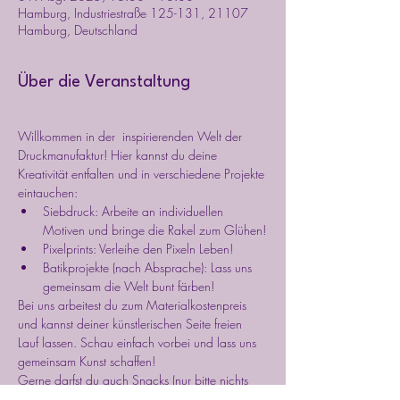
Hamburg, Industriestraße 125-131, 21107
Hamburg, Deutschland
Über die Veranstaltung
Willkommen in der  inspirierenden Welt der 
Druckmanufaktur! Hier kannst du deine 
Kreativität entfalten und in verschiedene Projekte 
eintauchen:
Siebdruck: Arbeite an individuellen 
Motiven und bringe die Rakel zum Glühen!
Pixelprints: Verleihe den Pixeln Leben!
Batikprojekte (nach Absprache): Lass uns 
gemeinsam die Welt bunt färben!
Bei uns arbeitest du zum Materialkostenpreis 
und kannst deiner künstlerischen Seite freien 
Lauf lassen. Schau einfach vorbei und lass uns 
gemeinsam Kunst schaffen!
Gerne darfst du auch Snacks (nur bitte nichts 
fettiges), Wein und Tee mitbringen, um deine 