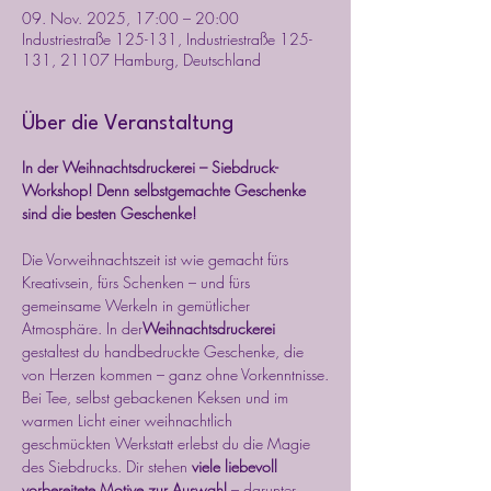
09. Nov. 2025, 17:00 – 20:00
Industriestraße 125-131, Industriestraße 125-
131, 21107 Hamburg, Deutschland
Über die Veranstaltung
In der Weihnachtsdruckerei – Siebdruck-
Workshop! Denn selbstgemachte Geschenke 
sind die besten Geschenke!
Die Vorweihnachtszeit ist wie gemacht fürs 
Kreativsein, fürs Schenken – und fürs 
gemeinsame Werkeln in gemütlicher 
Atmosphäre. In der
Weihnachtsdruckerei
gestaltest du handbedruckte Geschenke, die 
von Herzen kommen – ganz ohne Vorkenntnisse.
Bei Tee, selbst gebackenen Keksen und im 
warmen Licht einer weihnachtlich 
geschmückten Werkstatt erlebst du die Magie 
des Siebdrucks. Dir stehen 
viele liebevoll 
vorbereitete Motive zur Auswahl
 – darunter 