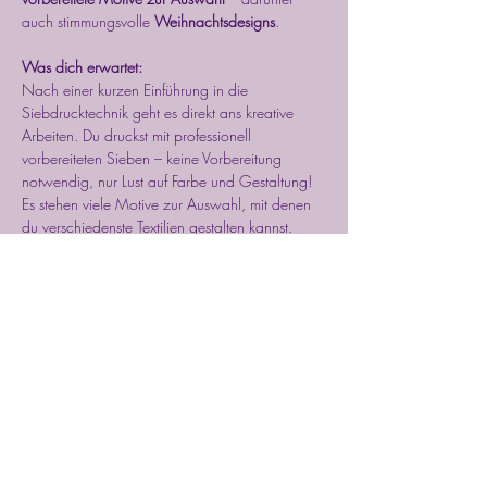
auch stimmungsvolle 
Weihnachtsdesigns
.
Was dich erwartet:
Nach einer kurzen Einführung in die 
Siebdrucktechnik geht es direkt ans kreative 
Arbeiten. Du druckst mit professionell 
vorbereiteten Sieben – keine Vorbereitung 
notwendig, nur Lust auf Farbe und Gestaltung!
Es stehen viele Motive zur Auswahl, mit denen 
du verschiedenste Textilien gestalten kannst. 
Selbstbedruckte Geschirrtücher, Kissenbezüge, 
Tischläufer, Socken oder Pullover
 sind nicht nur 
wunderschöne Unikate, sondern auch perfekte 
Geschenke für Freund:innen, Familie – oder 
dich selbst.
Mehr anzeigen